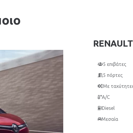
μοιο
RENAULT
5 επιβάτες
5 πόρτες
Με ταχύτητε
A/C
Diesel
Μεσαία