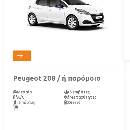
Peugeot 208 / ή παρόμοιο
Μεσαία
5 επιβάτες
A/C
Με ταχύτητες
5 πόρτες
Diesel