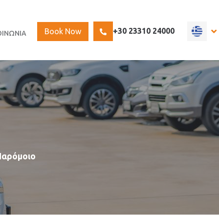
Select
+30 23310 24000
Book Now
ΟΙΝΩΝΙΑ
your
language
 Παρόμοιο