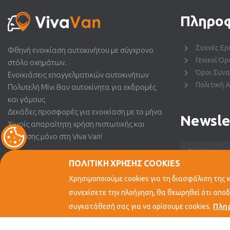
Πληροφ
Συχνές Ερ
Φθηνή ενοικίαση αυτοκινήτου με σύγχρονο
Γενικοί Όρ
στόλο οχημάτων.
Όροι Συν
Ενοικιάσεις επαγγελματικών αυτοκινήτων
Πολιτική 
Πολυτελή Μίνι Βαν αυτοκίνητα για εκδρομές
και γάμους
Δεκάδες προσφορές για ενοικίαση με το μήνα
Newsle
Χωρίς απαραίτητη χρήση πιστωτικής και
εγγύησης μόνο στη Viva Van!
E-
mail
ΠΟΛΙΤΙΚΗ ΧΡΗΣΗΣ COOKIES
Χρησιμοποιούμε cookies για τη διασφάλιση της 
συνεχίσετε την πλοήγηση, θα θεωρηθεί ότι αποδέ
Πλη
συγκατάθεσή σας για να ορίσουμε cookies.