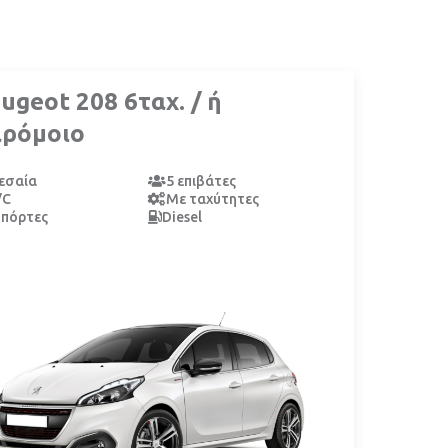
ugeot 208 6ταχ. / ή
αρόμοιο
εσαία
5 επιβάτες
/C
Με ταχύτητες
 πόρτες
Diesel