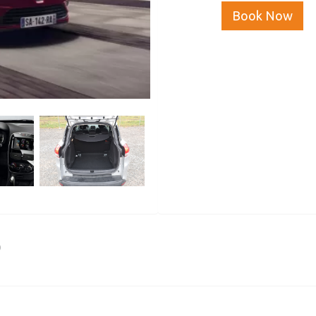
Book Now
0