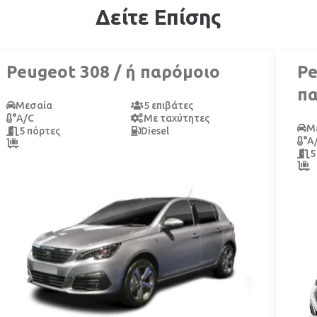
Δείτε Επίσης
Peugeot 308 / ή παρόμοιο
Pe
π
Μεσαία
5 επιβάτες
A/C
Με ταχύτητες
Μ
5 πόρτες
Diesel
A
5