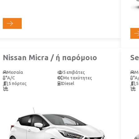
Nissan Micra / ή παρόμοιο
Se
Μεσαία
5 επιβάτες
Μ
A/C
Με ταχύτητες
A
5 πόρτες
Diesel
5