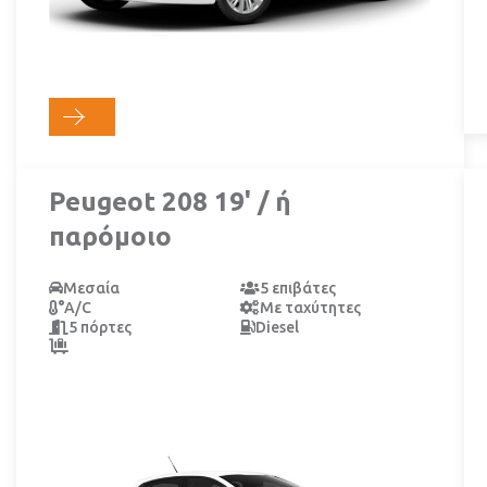
Peugeot 208 19' / ή
παρόμοιο
Μεσαία
5 επιβάτες
A/C
Με ταχύτητες
5 πόρτες
Diesel