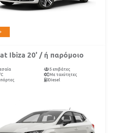
at Ibiza 20' / ή παρόμοιο
εσαία
5 επιβάτες
/C
Με ταχύτητες
 πόρτες
Diesel