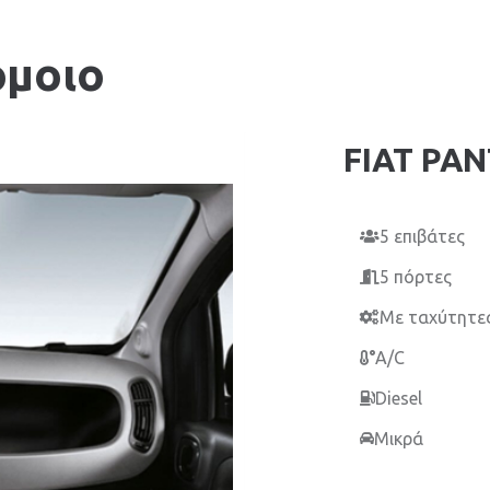
όμοιο
FIAT PAN
5 επιβάτες
5 πόρτες
Με ταχύτητε
A/C
Diesel
Μικρά