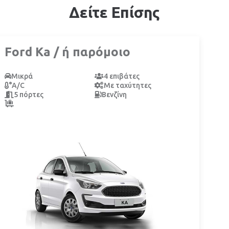
Δείτε Επίσης
Ford Ka / ή παρόμοιο
Μικρά
4 επιβάτες
A/C
Με ταχύτητες
5 πόρτες
Βενζίνη