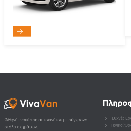
Πληροφ
Συχνές Ερ
Φθηνή ενοικίαση αυτοκινήτου με σύγχρονο
Γενικοί Όρ
στόλο οχημάτων.